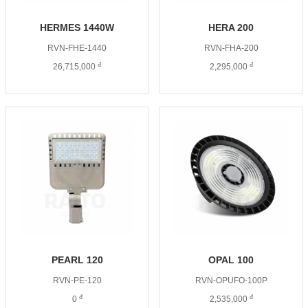
HERMES 1440W
HERA 200
RVN-FHE-1440
RVN-FHA-200
đ
đ
26,715,000
2,295,000
PEARL 120
OPAL 100
RVN-PE-120
RVN-OPUFO-100P
đ
đ
0
2,535,000