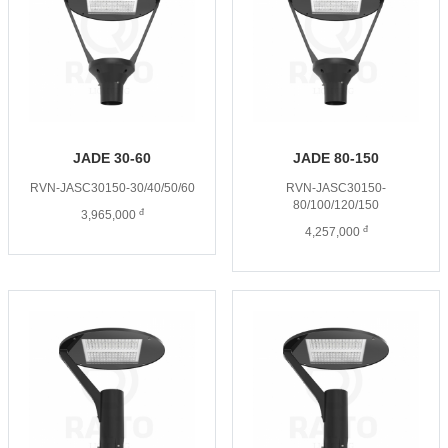
JADE 30-60
JADE 80-150
RVN-JASC30150-30/40/50/60
RVN-JASC30150-
80/100/120/150
đ
3,965,000
đ
4,257,000