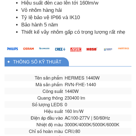
Hiệu suất đèn cao lên tới 160lm/w
Vỏ nhôm hàng hải
Tỷ lệ bảo vệ IP66 và IK10
Bảo hành 5 năm
Thiết kế vây nhôm gấp có trọng lượng rất nhẹ
✦ THÔNG SỐ KỸ THUẬT
Tên sản phẩm
HERMES 1440W
Mã sản phẩm
RVN-FHE-1440
Công suất
1440W
Quang thông
230400 lm
Số lượng LEDS
0
Hiệu suất
160 lm/W
Điện áp đầu vào
AC100-277V | 50/60Hz
Nhiệt độ màu
3000K/4000K/5000K/6000K
Chỉ số hoàn màu
CRI≥80