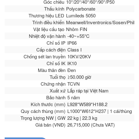
Góc chiếu
10°/20°/40°/60°/90°/P50
Thấu kính
Polycarbonate
Thương hiệu LED
Lumileds 5050
Trình điều khiển
Meanwell/Inventronics/Sosen/Philip
Vật liệu cấu tạo
Nhôm FIN
Nhiệt độ vận hành
-40~+55℃
Chỉ số IP
IP66
Cấp cách điện
Class I
Chống sét lan truyền
10KV/20KV
Chỉ số IK
IK10
Màu thân đèn
Đen
Tuổi thọ
≥50.000 giờ
Chứng nhận
TCVN
Xuất xứ
Lắp ráp tại Việt Nam
Bảo hành
5 năm
Kích thước (mm)
L928*W589*H188.2
Quy cách thùng (mm)
L1000*W612*H237 | 1 cái/thùng
Trọng lượng NW | GW
22 kg | 22.3 kg
Giá bán (VNĐ)
26,715,000 (Chưa VAT)