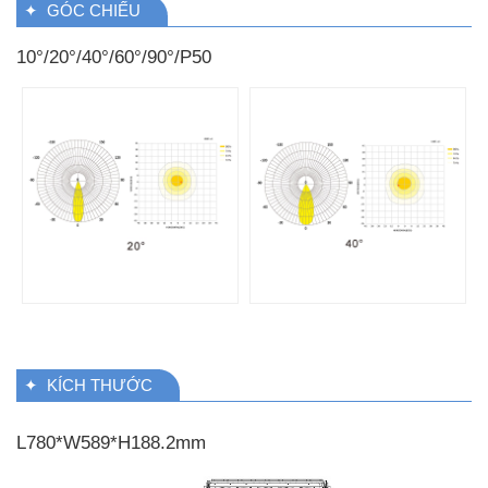
✦ GÓC CHIẾU
10°/20°/40°/60°/90°/P50
✦ KÍCH THƯỚC
L780*W589*H188.2mm