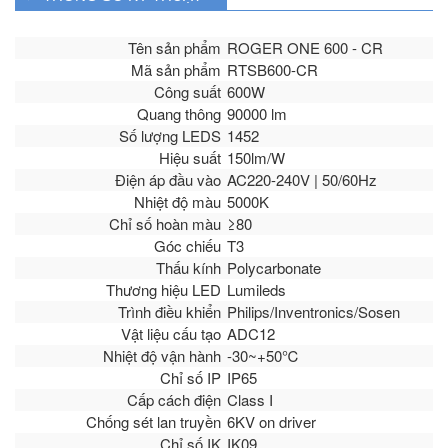
Tên sản phẩm
ROGER ONE 600 - CR
Mã sản phẩm
RTSB600-CR
Công suất
600W
Quang thông
90000 lm
Số lượng LEDS
1452
Hiệu suất
150lm/W
Điện áp đầu vào
AC220-240V | 50/60Hz
Nhiệt độ màu
5000K
Chỉ số hoàn màu
≥80
Góc chiếu
T3
Thấu kính
Polycarbonate
Thương hiệu LED
Lumileds
Trình điều khiển
Philips/Inventronics/Sosen
Vật liệu cấu tạo
ADC12
Nhiệt độ vận hành
-30~+50℃
Chỉ số IP
IP65
Cấp cách điện
Class I
Chống sét lan truyền
6KV on driver
Chỉ số IK
IK09