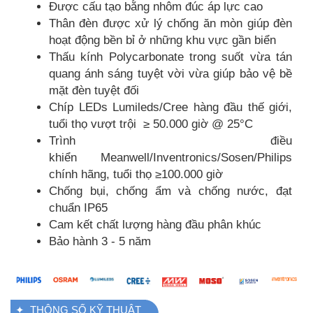
Được cấu tạo bằng nhôm đúc áp lực cao
Thân đèn được xử lý chống ăn mòn giúp đèn
hoạt động bền bỉ ở những khu vực gần biển
Thấu kính Polycarbonate trong suốt vừa tán
quang ánh sáng tuyệt vời vừa giúp bảo vệ bề
mặt đèn tuyệt đối
Chíp LEDs Lumileds/Cree hàng đầu thế giới,
tuổi thọ vượt trội ≥ 50.000 giờ @ 25°C
Trình điều
khiển Meanwell/Inventronics/Sosen/Philips
chính hãng, tuổi thọ ≥100.000 giờ
Chống bụi, chống ẩm và chống nước, đạt
chuẩn IP65
Cam kết chất lượng hàng đầu phân khúc
Bảo hành 3 - 5 năm
✦ THÔNG SỐ KỸ THUẬT