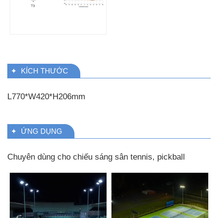
✦ KÍCH THƯỚC
L770*W420*H206mm
✦ ỨNG DỤNG
Chuyên dùng cho chiếu sáng sân tennis, pickball