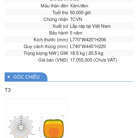
Màu thân đèn
Xám/đen
Tuổi thọ
50.000 giờ
Chứng nhận
TCVN
Xuất xứ
Lắp ráp tại Việt Nam
Bảo hành
5 năm
Kích thước (mm)
L770*W420*H206
Quy cách thùng (mm)
L740*W445*H220
Trọng lượng NW | GW
18.5 kg | 20.5 kg
Giá bán (VNĐ)
17,055,000 (Chưa VAT)
✦ GÓC CHIẾU
T3